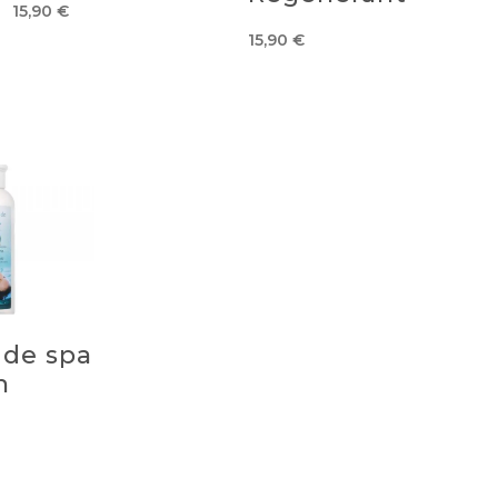
15,90
€
15,90
€
 de spa
n