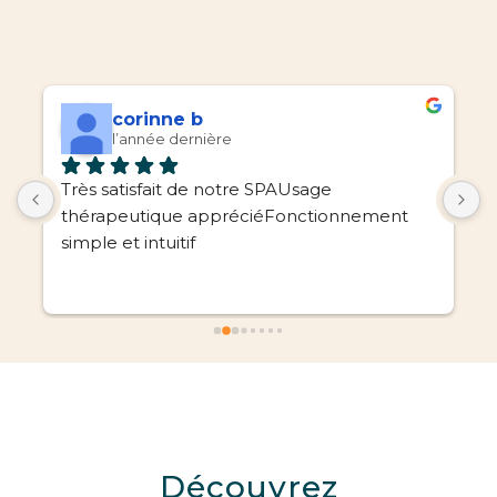
corinne b
l’année dernière
s 
Très satisfait de notre SPAUsage 
N
thérapeutique appréciéFonctionnement 
S
simple et intuitif
1
s
b
n
r
d
p
S
Découvrez