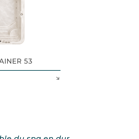
AINER 53
ble du spa en dur