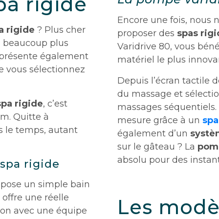
pa rigide
Encore une fois, nous 
 rigide
? Plus cher
proposer des
spas rig
ns beaucoup plus
Varidrive 80, vous bén
 représente également
matériel le plus innov
e vous sélectionnez
Depuis l’écran tactile
du massage et sélecti
spa rigide
, c’est
massages séquentiels. 
m. Quitte à
mesure grâce à un
spa
 le temps, autant
également d’un
systèm
sur le gâteau ? La
pomp
absolu pour des instan
spa rigide
ropose un simple bain
offre une réelle
Les modè
ion avec une équipe