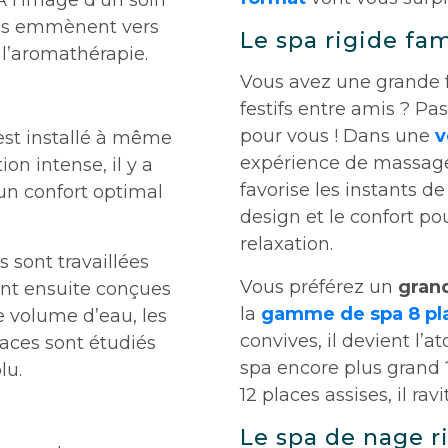
 l’image d’un soin
s emmènent vers
Le spa rigide fam
l’aromathérapie.
Vous avez une grande 
festifs entre amis ? Pa
pour vous ! Dans une
v
est installé à même
expérience de massage 
on intense, il y a
favorise les instants de
t un confort optimal
design et le confort po
relaxation.
s sont travaillées
Vous préférez un
gran
ont ensuite conçues
la
gamme de spa 8 pl
e volume d’eau, les
convives, il devient l’
places sont étudiés
spa encore plus grand 
lu.
12 places assises, il ravi
Le spa de nage r