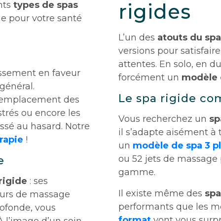
nts
types de spas
rigides
ie pour votre santé
L’un des
atouts du spa
versions pour satisfair
attentes. En solo, en du
issement en faveur
forcément un
modèle 
général.
Le spa rigide c
 l’emplacement des
trés ou encore les
Vous recherchez un
sp
aissé au hasard. Notre
il s’adapte aisément à 
rapie
!
un
modèle de spa 3 p
ou 52 jets de massage 
e
gamme.
rigide
: ses
Il existe même des
spa
ours de massage
performants que les mo
rofonde, vous
format
vont vous surpr