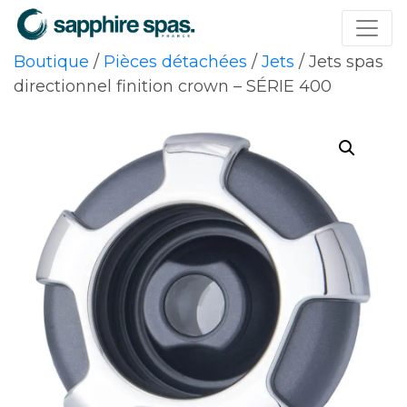
Panneau de gestion des cookies
Boutique
/
Pièces détachées
/
Jets
/ Jets spas
directionnel finition crown – SÉRIE 400