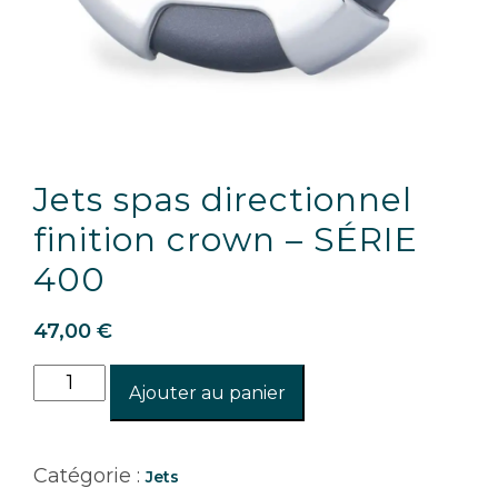
Jets spas directionnel
finition crown – SÉRIE
400
47,00
€
quantité
Ajouter au panier
de
Jets
spas
Catégorie :
Jets
directionnel