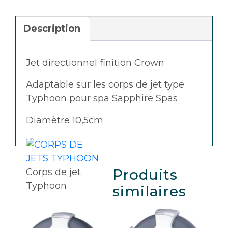
finition
crown
Description
-
SÉRIE
Jet directionnel finition Crown
400
Adaptable sur les corps de jet type
Typhoon pour spa Sapphire Spas
Diamètre 10,5cm
Produits
Corps de jet
Typhoon
similaires