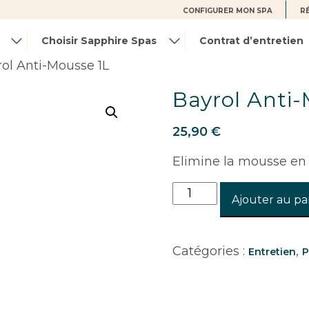
CONFIGURER MON SPA
R
Choisir Sapphire Spas
Contrat d’entretien
rol Anti-Mousse 1L
Bayrol Anti-
25,90
€
Elimine la mousse en
quantité
Ajouter au pa
de
Bayrol
Anti-
Catégories :
,
Entretien
P
Mousse
1L