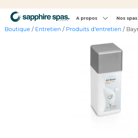
Panneau de gestion des cookies
A propos
Nos spas
Boutique
/
Entretien
/
Produits d'entretien
/ Bay