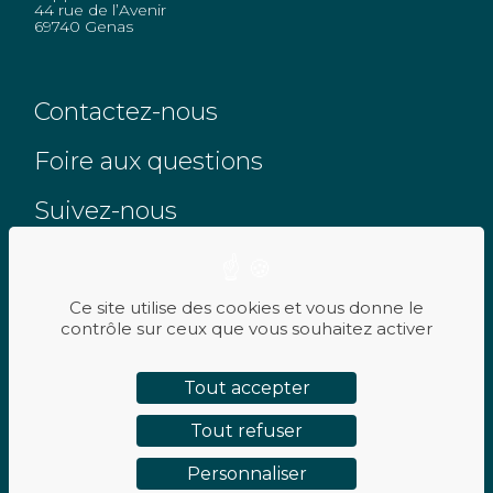
44 rue de l’Avenir
69740 Genas
Contactez-nous
Foire aux questions
Suivez-nous
Ce site utilise des cookies et vous donne le
contrôle sur ceux que vous souhaitez activer
RÉSERVEZ UN ESSAI
PLAN DE SITE
Tout accepter
MENTIONS LÉGALES
Tout refuser
POLITIQUE DE CONFIDENTIALITÉ
Personnaliser