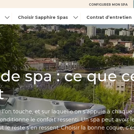
CONFIGURER MON SPA
Choisir Sapphire Spas
Contrat d’entretien
 de spa : ce que c
t
 l’on touche, et sur laquelle on s’appuie à chaque ut
conditionne le confort ressenti. Un spa peut avoir l
t le reste s’en ressent. Choisir la bonne coque, c’