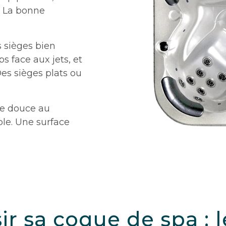
l. La bonne
s sièges bien
s face aux jets, et
es sièges plats ou
ue douce au
ble. Une surface
 sa coque de spa : le