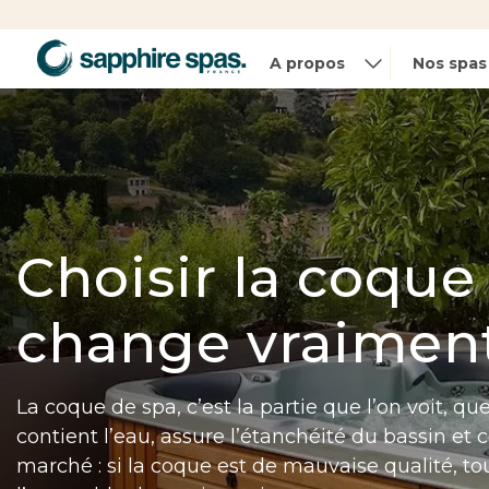
Panneau de gestion des cookies
A propos
Nos spas
Choisir la coque
change vraimen
La coque de spa, c’est la partie que l’on voit, que
contient l’eau, assure l’étanchéité du bassin et 
marché : si la coque est de mauvaise qualité, tou