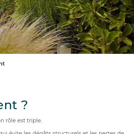
nt
ent ?
 rôle est triple.
qui évite les dégâts structurels et les pertes de