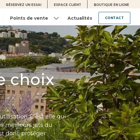
RÉSERVEZ UN ESSAI
ESPACE CLIENT
BOUTIQUE EN LIGNE
Points de vente
Actualités
CONTACT
e choix
ilisation. C’est elle qui
es meilleurs jets du
est donc protéger