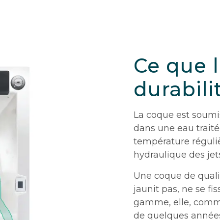
Ce que l
durabili
La coque est soumi
dans une eau trait
température réguliè
hydraulique des jet
Une coque de qualit
jaunit pas, ne se f
gamme, elle, comme
de quelques années 