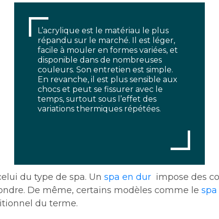
L’acrylique est le matériau le plus
répandu sur le marché. Il est léger,
facile à mouler en formes variées, et
disponible dans de nombreuses
couleurs. Son entretien est simple.
En revanche, il est plus sensible aux
chocs et peut se fissurer avec le
temps, surtout sous l’effet des
variations thermiques répétées.
celui du type de spa. Un
spa en dur
impose des con
espondre. De même, certains modèles comme le
spa
itionnel du terme.