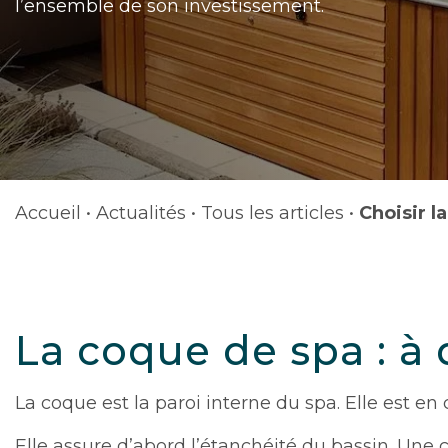
l’ensemble de son investissement.
Accueil
•
Actualités
•
Tous les articles
•
Choisir l
La coque de spa : à
La coque est la paroi interne du spa. Elle est en c
Elle assure d’abord l’étanchéité du bassin. Une co