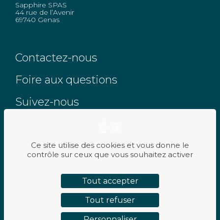
Sapphire SPAS
44 rue de l’Avenir
69740 Genas
Contactez-nous
Foire aux questions
Suivez-nous
Ce site utilise des cookies et vous donne le
contrôle sur ceux que vous souhaitez activer
RÉSERVEZ UN ESSAI
PLAN DE SITE
Tout accepter
MENTIONS LÉGALES
Tout refuser
POLITIQUE DE CONFIDENTIALITÉ
Personnaliser